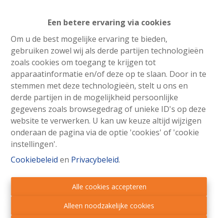
Een betere ervaring via cookies
Om u de best mogelijke ervaring te bieden,
gebruiken zowel wij als derde partijen technologieën
zoals cookies om toegang te krijgen tot
apparaatinformatie en/of deze op te slaan. Door in te
stemmen met deze technologieën, stelt u ons en
derde partijen in de mogelijkheid persoonlijke
gegevens zoals browsegedrag of unieke ID's op deze
Beste Eveline, Hartelijk bedankt voor de mooie
website te verwerken. U kan uw keuze altijd wijzigen
bloemen, die ons overhandigd werden door de notaris
onderaan de pagina via de optie 'cookies' of 'cookie
Ik wens nog een prettig en aangenaam eind 2020 en
instellingen'.
een gezond jaar voor 2021. Groetjes, Roger cuypers
Cookiebeleid
en
Privacybeleid
.
Alle cookies accepteren
Alleen noodzakelijke cookies