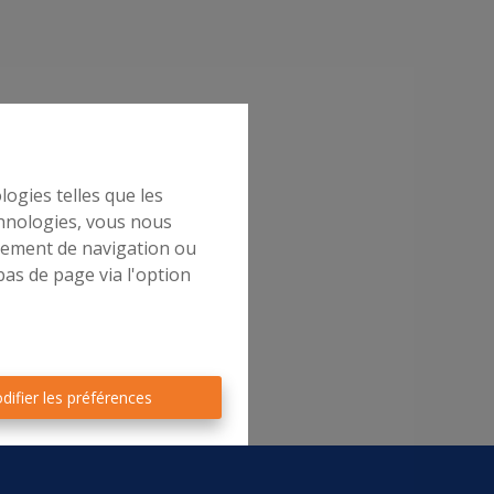
logies telles que les
chnologies, vous nous
rtement de navigation ou
bas de page via l'option
difier les préférences