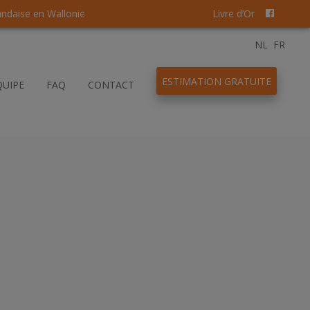
andaise en Wallonie
Livre d’Or
NL
FR
ESTIMATION GRATUITE
QUIPE
FAQ
CONTACT