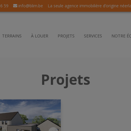
56 59
info@blim.be
La seule agence immobilière d’origine néerl
TERRAINS
À LOUER
PROJETS
SERVICES
NOTRE É
Projets