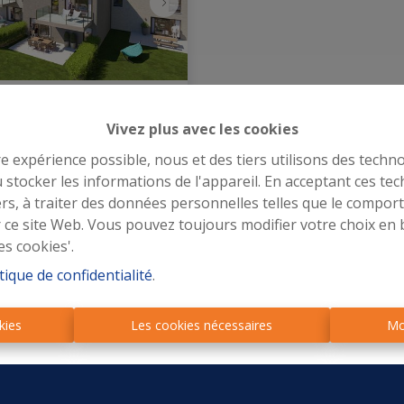
nce des Saules
Vivez plus avec les cookies
re expérience possible, nous et des tiers utilisons des techno
Schinler 36, 4140 
 stocker les informations de l'appareil. En acceptant ces te
t
   |   
Ref
: 
19
tiers, à traiter des données personnelles telles que le compo
r ce site Web. Vous pouvez toujours modifier votre choix en 
ir de
€
22%
es cookies'.
0
Vendu
tique de confidentialité
.
ent (9)
kies
Les cookies nécessaires
Mo