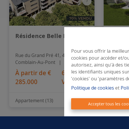
’origine
d’Or
éerlandaise
n Wallonie
Résidence Belle Roche
Réside
Pour vous offrir la meilleu
Rue du Grand Pré 41, 4170 
Rue Jean 
cookies pour accéder et/ou
Comblain-Au-Pont
   |   
Ref
: 
18
Sprimon
autorisez, ainsi qu'à des 
les identifiants uniques su
À partir de
€
61%
À part
'cookies' ou 'paramètres d
285.000
Vendu
239.00
Politique de cookies
et
Poli
Appartement (13)
Appartem
Accepter tous les coo