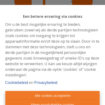
Een betere ervaring via cookies
Om u de best mogelijke ervaring te bieden,
gebruiken zowel wij als derde partijen technologieën
zoals cookies om toegang te krijgen tot
apparaatinformatie en/of deze op te slaan. Door in te
stemmen met deze technologieën, stelt u ons en
derde partijen in de mogelijkheid persoonlijke
Goedemorgen Eveline & Sjef, Allereerst bedankt voor
gegevens zoals browsegedrag of unieke ID's op deze
de gehele aankoop begeleiding. Zowel wij als de
website te verwerken. U kan uw keuze altijd wijzigen
kopende partij zijn blij met hoe alles is afgehandeld. We
onderaan de pagina via de optie 'cookies' of 'cookie
hebben het daarna nog goed gevierd! Bedankt voor
instellingen'.
alles en hoor graag van jullie! Met vriendelijke groet,
Johan van der Nol
Cookiebeleid
en
Privacybeleid
.
Alle cookies accepteren
Alleen noodzakelijke cookies