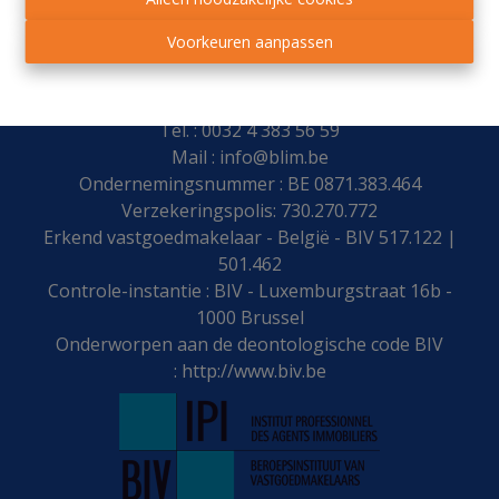
Voorkeuren aanpassen
blim.be makelaars
Place Leblanc 28 - 4170 COMBLAIN-AU-PONT
Tel. : 0032 4 383 56 59
Mail :
info@blim.be
Ondernemingsnummer : BE 0871.383.464
Verzekeringspolis: 730.270.772
Erkend vastgoedmakelaar - België - BIV 517.122 |
501.462
Controle-instantie : BIV - Luxemburgstraat 16b -
1000 Brussel
Onderworpen aan de deontologische code BIV
:
http://www.biv.be