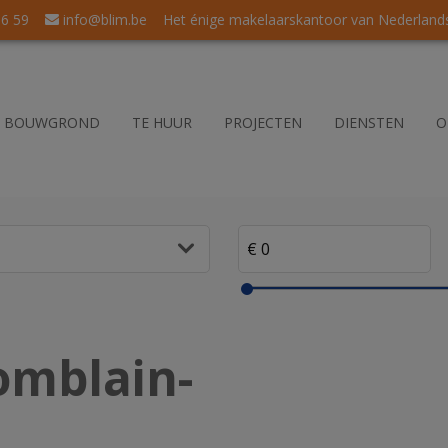
56 59
info@blim.be
Het énige makelaarskantoor van Nederlandse
BOUWGROND
TE HUUR
PROJECTEN
DIENSTEN
O
omblain-