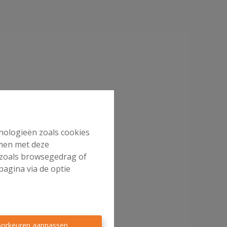
hnologieën zoals cookies
mmen met deze
s zoals browsegedrag of
pagina via de optie
orkeuren aanpassen