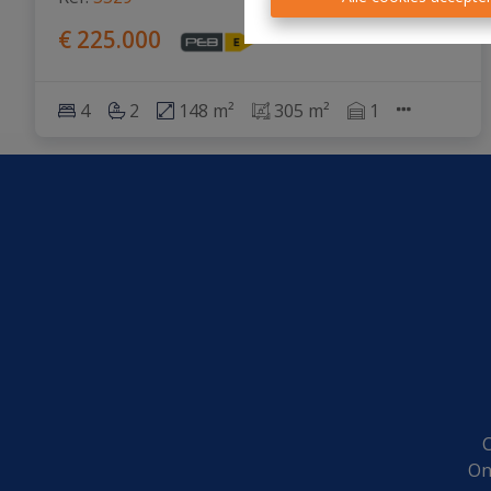
€ 225.000
4
2
148 m²
305 m²
1
C
On