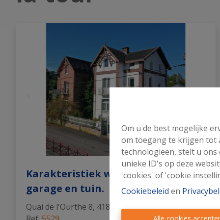
an Nederlandse
Gastenboek
rigine in Wallonië
Om u de best mogelijke erv
om toegang te krijgen tot
technologieën, stelt u ons
unieke ID's op deze websit
Karakteristiek woonhuis met
'cookies' of 'cookie instelli
garage en tuin.
Cookiebeleid
en
Privacybel
Quai de l'Ourthe 8, 4180 Comblain-La-Tour
|
Ref
: 
5529
Alle cookies accepte