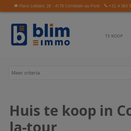
Place Leblanc 28 - 4170 Comblain-au-Pont
+32 4 383 
TE KOOP
Huis te koop in C
et énige
la-tour
akelaarskantoor