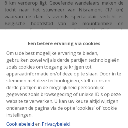
6 km verderop ligt. Geoefende wandelaars maken de
tocht naar het stuwmeer van Nisramont (17 km)
waarvan de dam ´s avonds spectaculair verlicht is.
Belgische hoofdstad van de mountainbike en
tegenwoordig ook van de gravelbike, is Houffalize ook
bekend om zijn educatief themapark Houtopia en tal
Een betere ervaring via cookies
van andere lokale attracties.
Welk seizoen het ook is, Houffalize biedt wat de echte
Om u de best mogelijke ervaring te bieden,
natuurliefhebber zoekt.
gebruiken zowel wij als derde partijen technologieën
zoals cookies om toegang te krijgen tot
Concreet projectvoorstel:
apparaatinformatie en/of deze op te slaan. Door in te
Het huidige ontwerp voorziet in de creatie van 9
stemmen met deze technologieën, stelt u ons en
appartementen/studio’s van 40 tot 118 m², elk met
derde partijen in de mogelijkheid persoonlijke
een privéterras, aangevuld met 6 overdekte
gegevens zoals browsegedrag of unieke ID's op deze
parkeerplaatsen en een fietsenstalling voor ca. 8
website te verwerken. U kan uw keuze altijd wijzigen
fietsen.
onderaan de pagina via de optie 'cookies' of 'cookie
Daarnaast maakt een perceel van ca. 61 m²,
instellingen'.
waarop zich momenteel een garage bevindt,
Cookiebeleid
en
Privacybeleid
.
eveneens deel uit van de verkoop. Dit kan