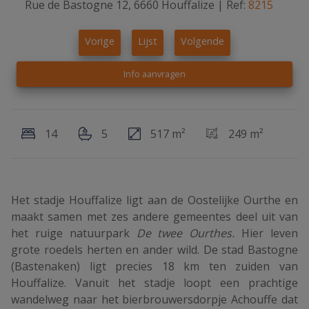
Rue de Bastogne 12, 6660 Houffalize
|
Ref:
8215
Vorige
Lijst
Volgende
Info aanvragen
14
5
517 m²
249 m²
Het stadje Houffalize ligt aan de Oostelijke Ourthe en
maakt samen met zes andere gemeentes deel uit van
het ruige natuurpark
De twee Ourthes.
Hier leven
grote roedels herten en ander wild. De stad Bastogne
(Bastenaken) ligt precies 18 km ten zuiden van
Houffalize. Vanuit het stadje loopt een prachtige
wandelweg naar het bierbrouwersdorpje Achouffe dat