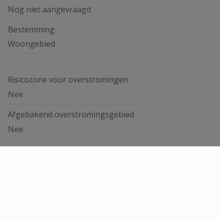
Nog niet aangevraagd
Bestemming
Woongebied
Risicozone voor overstromingen
Nee
Afgebakend overstromingsgebied
Nee
Afgebakende oeverzone
Nee
Omschrijving