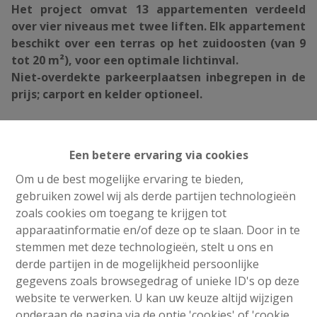
Het project omvat 13 appartementen verdeeld
over vier niveaus met twee liften. Elk appartement
beschikt over een terras op het zuidoosten (van 9
tot 20 m²), voor een optimale lichtinval.
Niet-overdekte parkeerplaatsen inbegrepen in de
prijs; carport en kelder optioneel.
Dit gelijkvloers appartement beschikt over een
netto bewoonbare oppervlakte van 99,20 m² en
Een betere ervaring via cookies
een zuidoost georiënteerd terras van 10,30 m² met
Om u de best mogelijke ervaring te bieden,
uitzicht op het water, de rotswanden en de Ravel.
gebruiken zowel wij als derde partijen technologieën
zoals cookies om toegang te krijgen tot
Indeling
:
apparaatinformatie en/of deze op te slaan. Door in te
inkomhal met toilet, wasruimte, ruime living met open
stemmen met deze technologieën, stelt u ons en
keuken en glasdeuren naar het terras, overloop, 3
e
derde partijen in de mogelijkheid persoonlijke
slaapkamers, 1 badkamer met douche en 2
WC. Kelder,
gegevens zoals browsegedrag of unieke ID's op deze
parking en carport (optioneel).
website te verwerken. U kan uw keuze altijd wijzigen
Uitstekende energieprestaties :
onderaan de pagina via de optie 'cookies' of 'cookie