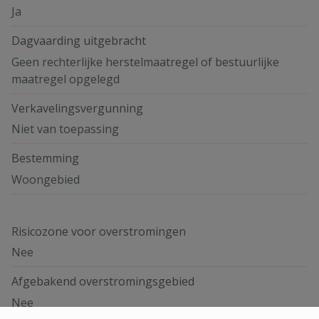
Ja
Dagvaarding uitgebracht
Geen rechterlijke herstelmaatregel of bestuurlijke
maatregel opgelegd
Verkavelingsvergunning
Niet van toepassing
Bestemming
Woongebied
Risicozone voor overstromingen
Nee
Afgebakend overstromingsgebied
Nee