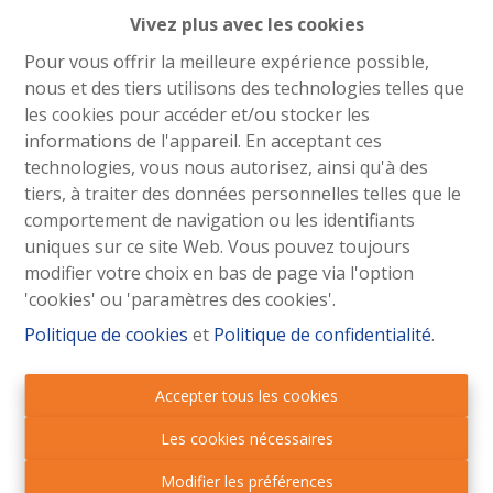
Vivez plus avec les cookies
Pour vous offrir la meilleure expérience possible,
nous et des tiers utilisons des technologies telles que
les cookies pour accéder et/ou stocker les
Oups, cette page n'existe
informations de l'appareil. En acceptant ces
plus
technologies, vous nous autorisez, ainsi qu'à des
tiers, à traiter des données personnelles telles que le
comportement de navigation ou les identifiants
uniques sur ce site Web. Vous pouvez toujours
modifier votre choix en bas de page via l'option
'cookies' ou 'paramètres des cookies'.
À Vendre
À Louer
Politique de cookies
et
Politique de confidentialité
.
Accepter tous les cookies
Les cookies nécessaires
Modifier les préférences