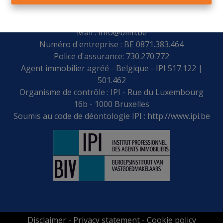
Place Leblanc 28 - 4170 COMBLAIN-AU-PONT
Tel. : 0032 4 383 56 59
Mail :
info@blim.be
Numéro d'entreprise : BE 0871.383.464
Police d'assurance: 730.270.772
Agent immobilier agréé - Belgique - IPI 517.122 |
501.462
Organisme de contrôle : IPI - Rue du Luxembourg
16b - 1000 Bruxelles
Soumis au code de déontologie IPI :
http://www.ipi.be
Disclaimer
-
Privacy statement
-
Cookie policy