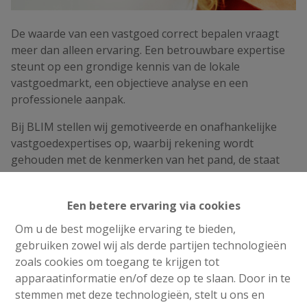
De waarde van een vastgoed correct bepalen vraagt
meer dan alleen ervaring. Een betrouwbare expertise
steunt op een grondige kennis van de lokale
vastgoedmarkt, een objectieve analyse en een
professionele aanpak.
Bij BLIM stellen wij gemotiveerde en onafhankelijke
vastgoedexpertises op, waarbij rekening wordt
gehouden met de kenmerken van het pand, de staat
van onderhoud, de ligging, de stedenbouwkundige en
kadastrale gegevens en de actuele marktsituatie.
Een betere ervaring via cookies
Onze expertiserapporten kunnen worden gebruikt in
Om u de best mogelijke ervaring te bieden,
uiteenlopende situaties, zoals een nalatenschap,
gebruiken zowel wij als derde partijen technologieën
schenking, verdeling, echtscheiding, bankfinanciering,
zoals cookies om toegang te krijgen tot
hypothecaire waarborg, gerechtelijke procedure,
apparaatinformatie en/of deze op te slaan. Door in te
fiscale doeleinden of vermogensplanning.
stemmen met deze technologieën, stelt u ons en