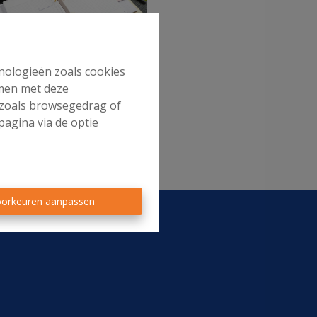
hnologieën zoals cookies
ende Belgische regelgeving,
mmen met deze
ng.
s zoals browsegedrag of
gen wij voor heldere
pagina via de optie
orkeuren aanpassen