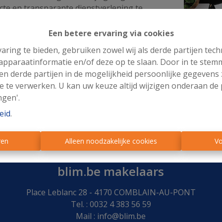
e en transparante dienstverlening te
Een betere ervaring via cookies
ndere aandacht aan de kwaliteit en de
aring te bieden, gebruiken zowel wij als derde partijen tec
eenkomsten. Ze worden opgesteld met respect voor de geld
 apparaatinformatie en/of deze op te slaan. Door in te ste
 duidelijke, evenwichtige en juridisch correcte samenwerki
 en derde partijen in de mogelijkheid persoonlijke gegeven
volle vastgoedtransactie begint met vertrouwen. Daarom zor
e te verwerken. U kan uw keuze altijd wijzigen onderaan de 
 optimaal beschermen.
ngen'.
eid
.
ren
Alleen noodzakelijke cookies
Vo
blim.be makelaars
Place Leblanc 28 - 4170 COMBLAIN-AU-PONT
Tel. : 0032 4 383 56 59
Mail :
info@blim.be