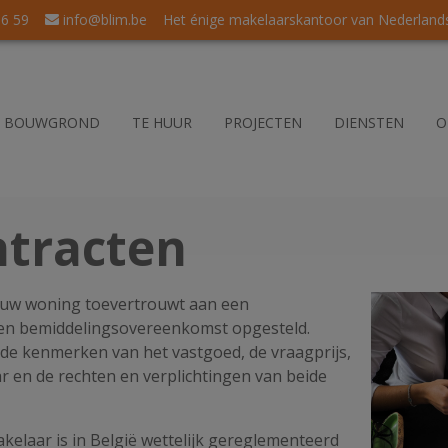
56 59
info@blim.be
Het énige makelaarskantoor van Nederlandse
BOUWGROND
TE HUUR
PROJECTEN
DIENSTEN
O
ntracten
uw woning toevertrouwt aan een
en bemiddelingsovereenkomst opgesteld.
e kenmerken van het vastgoed, de vraagprijs,
r en de rechten en verplichtingen van beide
elaar is in België wettelijk gereglementeerd