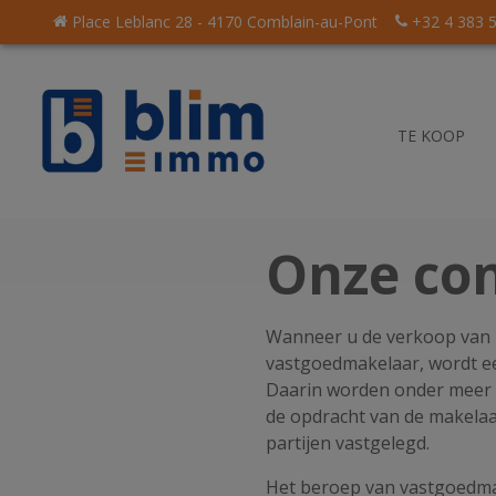
Place Leblanc 28 - 4170 Comblain-au-Pont
+32 4 383 
TE KOOP
Onze co
Wanneer u de verkoop van 
vastgoedmakelaar, wordt e
Daarin worden onder meer d
de opdracht van de makelaa
et énige
partijen vastgelegd.
akelaarskantoor
Het beroep van vastgoedmak