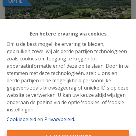
OPTIE
Een betere ervaring via cookies
Om u de best mogelijke ervaring te bieden,
gebruiken zowel wij als derde partijen technologieën
zoals cookies om toegang te krijgen tot
apparaatinformatie en/of deze op te slaan. Door in te
stemmen met deze technologieën, stelt u ons en
derde partijen in de mogelijkheid persoonlijke
Bouwgrond : 648 m² in woonzone met
gegevens zoals browsegedrag of unieke ID's op deze
landelijk karakter.
website te verwerken. U kan uw keuze altijd wijzigen
onderaan de pagina via de optie 'cookies' of 'cookie
Rue des Marronniers , 4180 Comblain-Fairon
|
instellingen'.
Ref
: 
8335
Cookiebeleid
en
Privacybeleid
.
€ 59.000