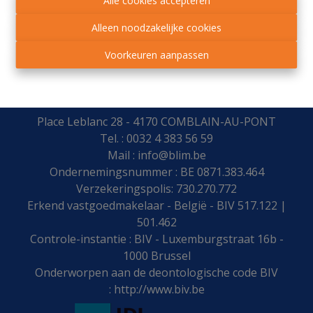
Alle cookies accepteren
648 m²
Alleen noodzakelijke cookies
Voorkeuren aanpassen
blim.be makelaars
Place Leblanc 28 - 4170 COMBLAIN-AU-PONT
Tel. : 0032 4 383 56 59
Mail :
info@blim.be
Ondernemingsnummer : BE 0871.383.464
Verzekeringspolis: 730.270.772
Erkend vastgoedmakelaar - België - BIV 517.122 |
501.462
Controle-instantie : BIV - Luxemburgstraat 16b -
1000 Brussel
Onderworpen aan de deontologische code BIV
:
http://www.biv.be