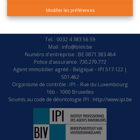
Modifier les préférences
Place Leblanc 28 - 4170 COMBLAIN-AU-PONT
Tel. : 0032 4 383 56 59
Mail :
info@blim.be
Numéro d'entreprise : BE 0871.383.464
Police d'assurance: 730.270.772
Agent immobilier agréé - Belgique - IPI 517.122 |
501.462
Organisme de contrôle : IPI - Rue du Luxembourg
16b - 1000 Bruxelles
Soumis au code de déontologie IPI :
http://www.ipi.be