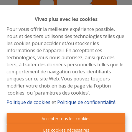
Vivez plus avec les cookies
Pour vous offrir la meilleure expérience possible,
nous et des tiers utilisons des technologies telles que
les cookies pour accéder et/ou stocker les
informations de l'appareil. En acceptant ces
technologies, vous nous autorisez, ainsi qu'à des
tiers, à traiter des données personnelles telles que le
comportement de navigation ou les identifiants
Madame Ramos, Nous tenions à vous remercier pour
uniques sur ce site Web. Vous pouvez toujours
ce MAGNIFIQUE bouquet. Cela nous a particulièrement
modifier votre choix en bas de page via l'option
touché. Cela avait déjà été un plaisir d’avoir à faire à
'cookies' ou 'paramètres des cookies'.
vos collaborateurs aussi professionnels et ce bouquet...
Politique de cookies
et
Politique de confidentialité
.
Encore un grand merci, Excellente soirée.
Accepter tous les cookies
Les cookies nécessaires