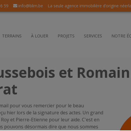
56 59
info@blim.be
La seule agence immobilière d’origine néerl
TERRAINS
À LOUER
PROJETS
SERVICES
NOTRE É
ussebois et Romain
rat
 mail pour vous remercier pour le beau
eçu hier lors de la signature des actes. Un grand
oy et Pierre-Etienne pour leur aide. C'est en
ous pouvons désormais dire que nous sommes