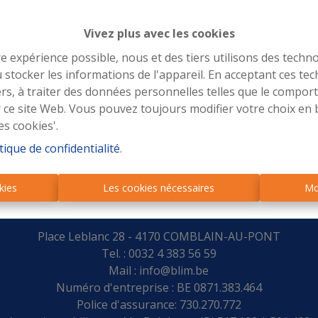
 Julie Moussebois et Romain Mazaleyrat
Vivez plus avec les cookies
re expérience possible, nous et des tiers utilisons des techno
 stocker les informations de l'appareil. En acceptant ces te
tiers, à traiter des données personnelles telles que le compo
r ce site Web. Vous pouvez toujours modifier votre choix en 
es cookies'.
tique de confidentialité
.
kies
Les cookies nécessaires
Mo
Place Leblanc 28 - 4170 COMBLAIN-AU-PONT
Tel. : 0032 4 383 56 59
Mail :
info@blim.be
Numéro d'entreprise : BE 0871.383.464
Police d'assurance: 730.270.772