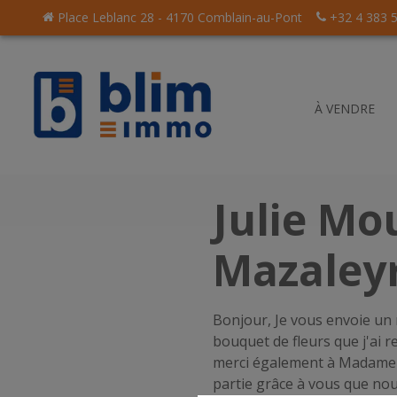
Place Leblanc 28 - 4170 Comblain-au-Pont
+32 4 383 
À VENDRE
Julie Mo
Mazaley
Bonjour, Je vous envoie un
a seule
bouquet de fleurs que j'ai r
gence
merci également à Madame R
partie grâce à vous que n
mmobilière
Livre