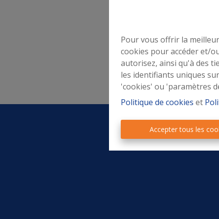
propriétaires. Bien à vous,
’origine
d’Or
éerlandaise
Pour vous offrir la meilleu
cookies pour accéder et/ou
n Wallonie
autorisez, ainsi qu'à des 
les identifiants uniques su
'cookies' ou 'paramètres d
Politique de cookies
et
Poli
Accepter tous les coo