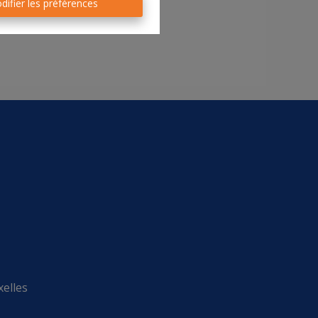
difier les préférences
xelles