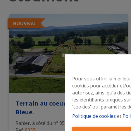
’origine
d’Or
éerlandaise
NOUVEAU
n Wallonie
Pour vous offrir la meilleu
cookies pour accéder et/ou
autorisez, ainsi qu'à des 
les identifiants uniques su
Terrain au coeur de l'Ardenne
'cookies' ou 'paramètres d
Bleue.
Politique de cookies
et
Poli
Rahier, à côté du n° 85, 4987 Stoumont
|
Ref
: 
8337