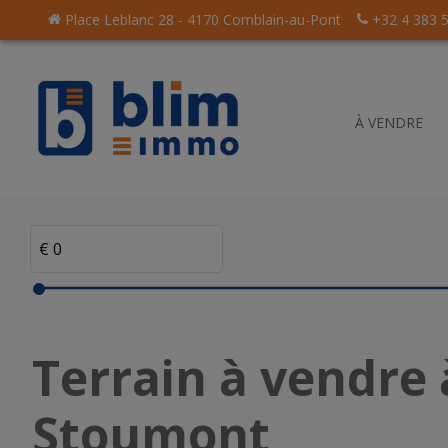
Place Leblanc 28 - 4170 Comblain-au-Pont
+32 4 383 
À VENDRE
Terrain à vendre 
a seule
gence
Stoumont
mmobilière
Livre