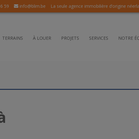
56 59
info@blim.be
La seule agence immobilière d’origine néerl
TERRAINS
À LOUER
PROJETS
SERVICES
NOTRE É
à