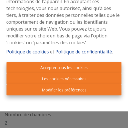
informations de l'appareil. En acceptant ces
technologies, vous nous autorisez, ainsi qu'à des
tiers, à traiter des données personnelles telles que le
Partager
comportement de navigation ou les identifiants
uniques sur ce site Web. Vous pouvez toujours
modifier votre choix en bas de page via l'option
'cookies' ou 'paramètres des cookies'.
Politique de cookies
et
Politique de confidentialité
.
Général
Accepter tous les cookies
Adresse
Les cookies nécessaires
Rue Jean Schinler 36 bD1, 4140 Sprimont
Modifier les préférences
Nombre d'étages
2
Nombre de chambres
2