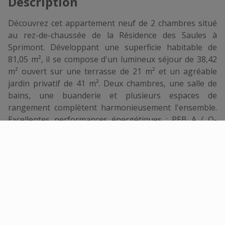
Description
Découvrez cet appartement neuf de 2 chambres situé
au rez-de-chaussée de la Résidence des Saules à
Sprimont. Développant une superficie habitable de
81,05 m², il se compose d'un lumineux séjour de 38,42
m² ouvert sur une terrasse de 21 m² et un agréable
jardin privatif de 41 m². Deux chambres, une salle de
bains, une buanderie et plusieurs espaces de
rangement complètent harmonieusement l'ensemble.
Excellentes performances énergétiques : PEB A / Q-
Zen, pompe à chaleur air/eau individuelle, chauffage
par le sol, VMC C+ et nombreuses possibilités de
personnalisation. Cuisine équipée AEG incluse dans le
prix. Une cave privative ainsi que deux emplacements
de parking extérieurs complètent ce bien. Vente
réalisée sous le régime de la loi Breyne.