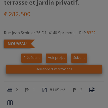
terrasse et jardin privatif.
€ 282.500
Rue Jean Schinler 36 D1, 4140 Sprimont
|
Ref:
8322
NOUVEAU
Précédent
Voir projet
Suivant
Demande d'informations
2
1
81.05 m²
2