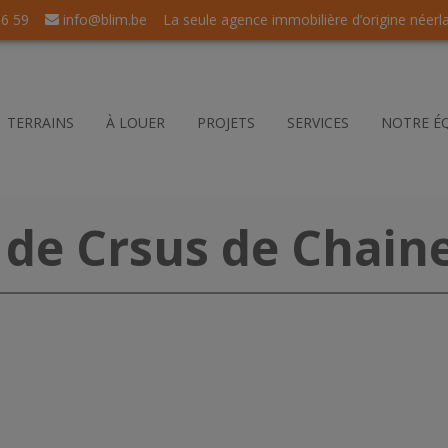
56 59
info@blim.be
La seule agence immobilière d’origine néerl
TERRAINS
À LOUER
PROJETS
SERVICES
NOTRE É
de Crsus de Chain