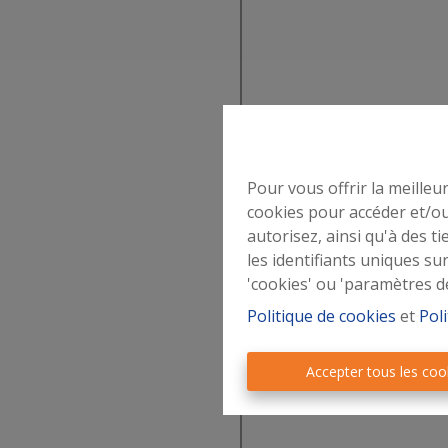
’origine
d’Or
éerlandaise
n Wallonie
Pour vous offrir la meilleu
cookies pour accéder et/ou
autorisez, ainsi qu'à des 
les identifiants uniques su
'cookies' ou 'paramètres d
Politique de cookies
et
Poli
Accepter tous les coo