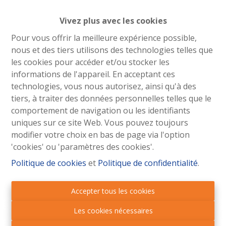
société. Il est notamment important d'examiner les
actifs, les éventuelles dettes, les engagements en cours
Vivez plus avec les cookies
ainsi que les comptes de la société.
Pour vous offrir la meilleure expérience possible,
nous et des tiers utilisons des technologies telles que
Selon les circonstances, une reprise de société peut
les cookies pour accéder et/ou stocker les
présenter certains avantages, mais également des
informations de l'appareil. En acceptant ces
risques spécifiques. Chaque dossier doit donc être
technologies, vous nous autorisez, ainsi qu'à des
analysé individuellement avec l'aide de votre notaire, de
tiers, à traiter des données personnelles telles que le
votre comptable ou de votre conseiller fiscal.
comportement de navigation ou les identifiants
Nous vous accompagnons volontiers afin de vous
uniques sur ce site Web. Vous pouvez toujours
expliquer le fonctionnement de ce type de transaction
modifier votre choix en bas de page via l'option
et de vous orienter vers les professionnels compétents
'cookies' ou 'paramètres des cookies'.
lorsque cela est nécessaire.
Politique de cookies
et
Politique de confidentialité
.
Accepter tous les cookies
Les cookies nécessaires