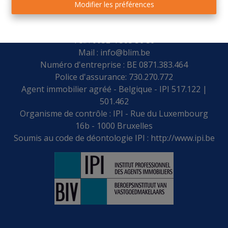
Modifier les préférences
Place Leblanc 28 - 4170 COMBLAIN-AU-PONT
Tel. : 0032 4 383 56 59
Mail :
info@blim.be
Numéro d'entreprise : BE 0871.383.464
Police d'assurance: 730.270.772
Agent immobilier agréé - Belgique - IPI 517.122 |
501.462
Organisme de contrôle : IPI - Rue du Luxembourg
16b - 1000 Bruxelles
Soumis au code de déontologie IPI :
http://www.ipi.be