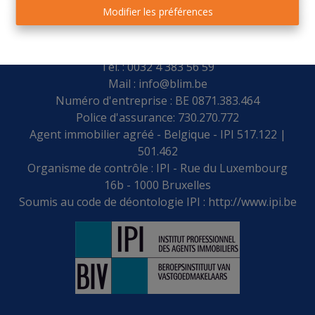
Modifier les préférences
Place Leblanc 28 - 4170 COMBLAIN-AU-PONT
Tel. : 0032 4 383 56 59
Mail :
info@blim.be
Numéro d'entreprise : BE 0871.383.464
Police d'assurance: 730.270.772
Agent immobilier agréé - Belgique - IPI 517.122 |
501.462
Organisme de contrôle : IPI - Rue du Luxembourg
16b - 1000 Bruxelles
Soumis au code de déontologie IPI :
http://www.ipi.be