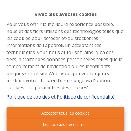
hypothécaire (acte de crédit, inscription
hypothécaire, frais de dossier, expertise, etc.).
Vivez plus avec les cookies
Le montant exact dépend notamment du prix d'achat,
Pour vous offrir la meilleure expérience possible,
de votre situation personnelle, du type de bien et du
nous et des tiers utilisons des technologies telles que
financement choisi.
les cookies pour accéder et/ou stocker les
informations de l'appareil. En acceptant ces
Votre notaire pourra établir un décompte précis et
technologies, vous nous autorisez, ainsi qu'à des
personnalisé avant la signature de l'acte. Il existe
tiers, à traiter des données personnelles telles que le
également plusieurs simulateurs permettant d'obtenir
comportement de navigation ou les identifiants
une estimation des frais d'acquisition.
uniques sur ce site Web. Vous pouvez toujours
modifier votre choix en bas de page via l'option
Vous souhaitez connaître le budget global de votre
'cookies' ou 'paramètres des cookies'.
projet immobilier ? Notre équipe se fera un plaisir de
vous accompagner dans vos calculs.
Politique de cookies
et
Politique de confidentialité
.
Accepter tous les cookies
Les cookies nécessaires