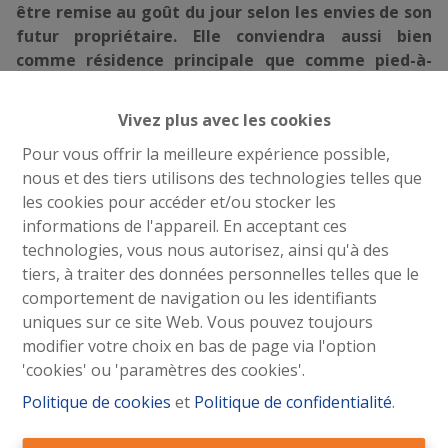
être remise au goût du jour selon les envies de son
futur propriétaire. Elle conviendra aussi bien
comme résidence principale que comme pied-à-
terre au cœur d’une région appréciée pour ses
balades et son cadre naturel.
Vivez plus avec les cookies
Pour vous offrir la meilleure expérience possible,
Composition
:
nous et des tiers utilisons des technologies telles que
rez-de-chaussée
: sas d'entrée via terrasse
les cookies pour accéder et/ou stocker les
couverte/veranda (5.00 x 2.50) sur carrelage en continu;
informations de l'appareil. En acceptant ces
coin salon (2.70 x 2.50); grande pièce de vie (7.70 x 3.85)
technologies, vous nous autorisez, ainsi qu'à des
avec cuisine ouverte, poêle à bois et convecteur au gaz;
tiers, à traiter des données personnelles telles que le
sas; chambre à coucher
I
(3.65 x 3.45); salle de bains
comportement de navigation ou les identifiants
(2.20 x 2.00) avec baignoire, lavabo, raccordements
uniques sur ce site Web. Vous pouvez toujours
machines à lessiver et boiler au gaz; chambre à coucher
modifier votre choix en bas de page via l'option
II
(2.95 x 2.55) avec petit escalier vers le grenier;
'cookies' ou 'paramètres des cookies'.
grenier
: (4.10 x 3.20);
Politique de cookies
et
Politique de confidentialité
.
espace extérieur
: joli jardin très bien entretenu et