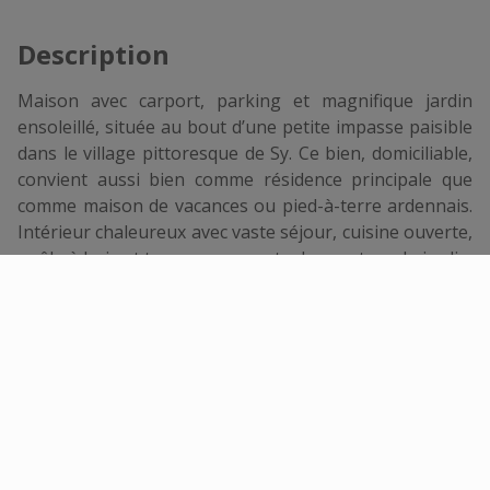
Description
Maison avec carport, parking et magnifique jardin
ensoleillé, située au bout d’une petite impasse paisible
dans le village pittoresque de Sy. Ce bien, domiciliable,
convient aussi bien comme résidence principale que
comme maison de vacances ou pied-à-terre ardennais.
Intérieur chaleureux avec vaste séjour, cuisine ouverte,
poêle à bois et terrasse couverte donnant sur le jardin.
Chauffage via poêle à bois et convecteurs gaz. Châssis
DV PVC & alu. Surf parc. : 861 m². PEB "G" n°
20260524007599 – Plus d’infos sur
www.blim.be
Énergie