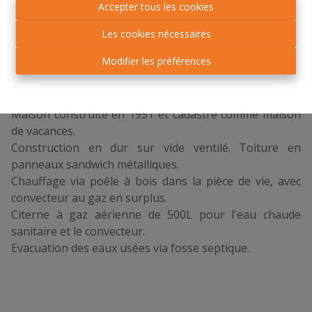
Accepter tous les cookies
délimité par une haie tout autour; carport à l'entrée du
terrain; petit local technique (2.85 x 1.55) avec tableau à
Les cookies nécessaires
fusibles; rangement (3.15 x 2.00); petit abri de jardin
Modifier les préférences
indépendant;
PARTICULARITES
Maison construite en 1951 et cadastré comme maison
de vacances.
Construction en dur sur vide ventilé. Toiture en
panneaux sandwich métalliques.
Chauffage via poêle à bois dans la pièce de vie, avec
convecteur au gaz en surplus.
Citerne à gaz aérienne de 500L pour l'eau chaude
sanitaire et le convecteur.
Evacuation des eaux usées via fosse septique.