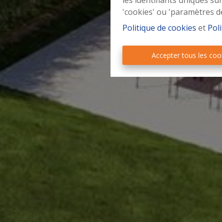
les identifiants uniques su
'cookies' ou 'paramètres d
Politique de cookies
et
Poli
Accepter tous les coo