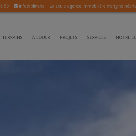
56 59
info@blim.be
La seule agence immobilière d’origine néerl
TERRAINS
À LOUER
PROJETS
SERVICES
NOTRE É