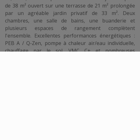
de 38 m² ouvert sur une terrasse de 21 m² prolongée
par un agréable jardin privatif de 33 m². Deux
chambres, une salle de bains, une buanderie et
plusieurs espaces de rangement complètent
l'ensemble. Excellentes performances énergétiques :
PEB A / Q-Zen, pompe à chaleur air/eau individuelle,
chauffage par le sol, VMC C+ et nombreuses
possibilités de personnalisation. Cuisine équipée AEG
incluse dans le prix. Une cave privative ainsi que deux
emplacements de parking extérieurs complètent ce
bien. Vente réalisée sous le régime de la loi Breyne –
plus d'infos sur
www.blim.be
Énergie