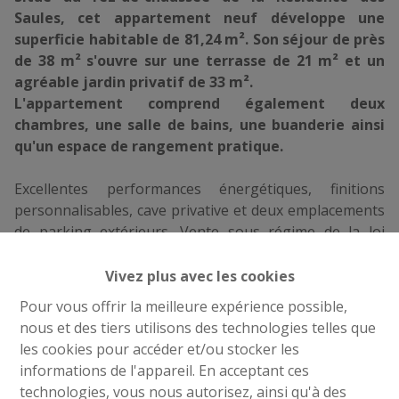
Saules, cet appartement neuf développe une
superficie habitable de 81,24 m². Son séjour de près
de 38 m² s'ouvre sur une terrasse de 21 m² et un
agréable jardin privatif de 33 m².
L'appartement comprend également deux
chambres, une salle de bains, une buanderie ainsi
qu'un espace de rangement pratique.
Excellentes performances énergétiques, finitions
personnalisables, cave privative et deux emplacements
de parking extérieurs. Vente sous régime de la loi
Breyne.
Vivez plus avec les cookies
Pour vous offrir la meilleure expérience possible,
nous et des tiers utilisons des technologies telles que
les cookies pour accéder et/ou stocker les
Partager
informations de l'appareil. En acceptant ces
technologies, vous nous autorisez, ainsi qu'à des