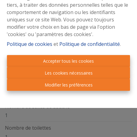
tiers, à traiter des données personnelles telles que le
comportement de navigation ou les identifiants
uniques sur ce site Web. Vous pouvez toujours
modifier votre choix en bas de page via l'option
Général
'cookies' ou 'paramètres des cookies'.
Adresse
Politique de cookies
et
Politique de confidentialité
.
Rue Jean Schinler 36 bC2, 4140 Sprimont
Accepter tous les cookies
Nombre d'étages
1
Les cookies nécessaires
Nombre de chambres
Modifier les préférences
2
Nombre de salles de douche
1
Nombre de toilettes
1