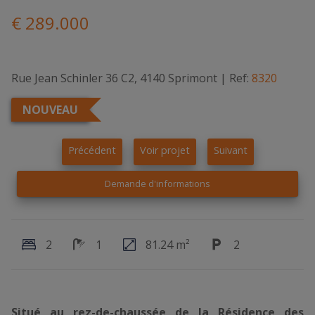
€ 289.000
Rue Jean Schinler 36 C2, 4140 Sprimont
|
Ref:
8320
NOUVEAU
Précédent
Voir projet
Suivant
Demande d'informations
2
1
81.24 m²
2
Situé au rez-de-chaussée de la Résidence des