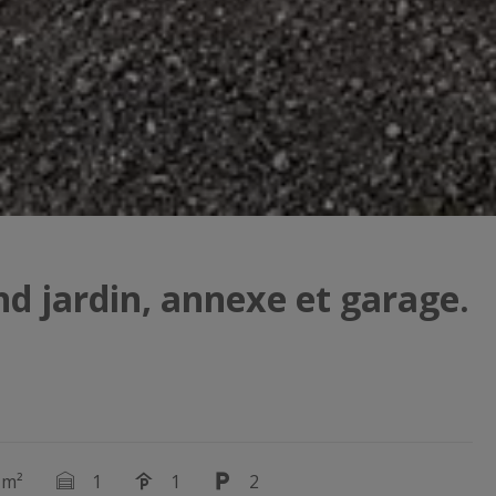
d jardin, annexe et garage.
 m²
1
1
2