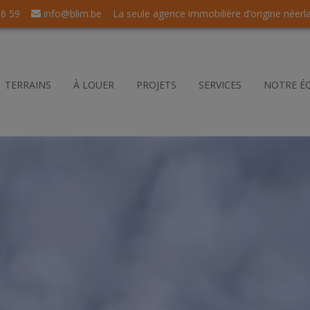
56 59
info@blim.be
La seule agence immobilière d’origine néerl
TERRAINS
À LOUER
PROJETS
SERVICES
NOTRE É