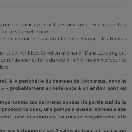
mants hameaux et villages aux noms évocateurs tels
ù se situe cette maison.
lle continue et transfrontalière d’Europe : les Hautes
ents de l’Amblève (Amel en allemand). Dans cette région,
z randonner et faire du vélo à l’infini, notamment sur le
lève.
al, à la périphérie du hameau de Hochkreuz, dans la
c » – probablement en référence à un ancien pont ou
importantes ces dernières années : la partie sud de la
x photovoltaïques, une pompe à chaleur air/eau a été
èrement mise aux normes. La cuisine a également été
ec ses 5 chambres, ses 2 salles de bains et sa piscine