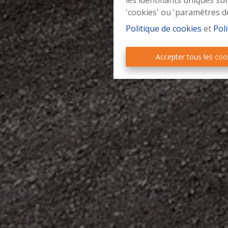
les identifiants uniques su
'cookies' ou 'paramètres d
Politique de cookies
et
Poli
Accepter tous les coo