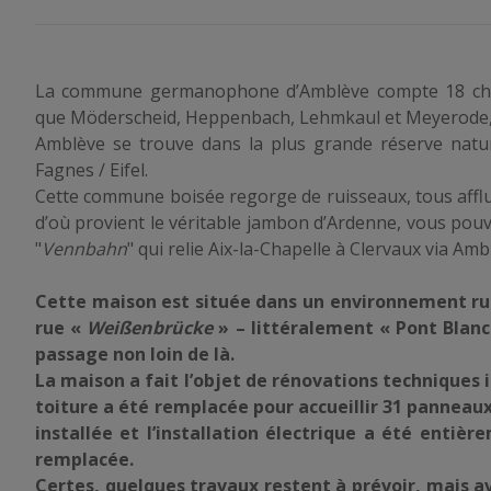
La commune germanophone d’Amblève compte 18 char
que Möderscheid, Heppenbach, Lehmkaul et Meyerode, o
Amblève se trouve dans la plus grande réserve nature
Fagnes / Eifel.
Cette commune boisée regorge de ruisseaux, tous afflu
d’où provient le véritable jambon d’Ardenne, vous pouve
"
Vennbahn
" qui relie Aix-la-Chapelle à Clervaux via Amb
Cette maison est située dans un environnement rur
rue «
Weißenbrücke
» – littéralement « Pont Blan
passage non loin de là.
La maison a fait l’objet de rénovations techniques 
toiture a été remplacée pour accueillir 31 panneau
installée et l’installation électrique a été enti
remplacée.
Certes, quelques travaux restent à prévoir, mais av