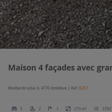
Maison 4 façades avec gran
Weißenbrücke 4, 4770 Amblève
|
Ref:
8257
5
2
1
273 m²
3792