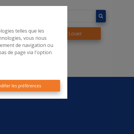
logies telles que les
re
À Louer
chnologies, vous nous
rtement de navigation ou
bas de page via l'option
difier les préférences