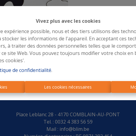
Vivez plus avec les cookies
re expérience possible, nous et des tiers utilisons des techno
À Vend
 stocker les informations de l'appareil. En acceptant ces te
tiers, à traiter des données personnelles telles que le compo
r ce site Web. Vous pouvez toujours modifier votre choix en 
es cookies'.
tique de confidentialité
.
kies
Les cookies nécessaires
Mo
Place Leblanc 28 - 4170 COMBLAIN-AU-PONT
Tel. : 0032 4 383 56 59
Mail :
info@blim.be