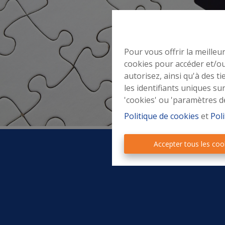
’origine
d’Or
éerlandaise
Pour vous offrir la meilleu
n Wallonie
cookies pour accéder et/ou
autorisez, ainsi qu'à des 
les identifiants uniques su
'cookies' ou 'paramètres d
Politique de cookies
et
Poli
Accepter tous les coo