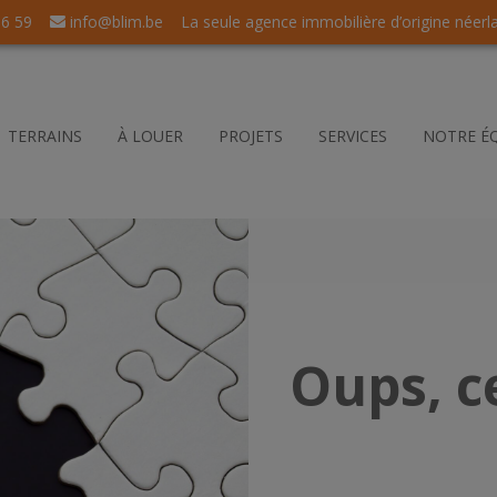
56 59
info@blim.be
La seule agence immobilière d’origine néerl
TERRAINS
À LOUER
PROJETS
SERVICES
NOTRE É
Oups, c